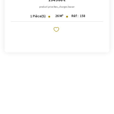
134 500 €
product.price.fees_charges.teaser
26
M²
Réf :
158
1
Pièce(s)