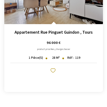
Appartement Rue Pinguet Guindon
,
Tours
96 000 €
product.price.fees_charges.teaser
28
M²
Réf :
119
1
Pièce(s)