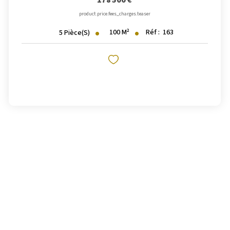
178 500 €
product.price.fees_charges.teaser
100
M²
Réf :
163
5
Pièce(s)