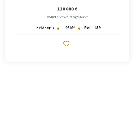
120 000 €
product.price.fees_charges.teaser
46
M²
Réf :
159
2
Pièce(s)