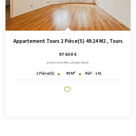
Appartement Tours 2 Pièce(s) 49.24 M2
,
Tours
97 650 €
product.price.fees_charges.teaser
49
M²
Réf :
141
2
Pièce(s)