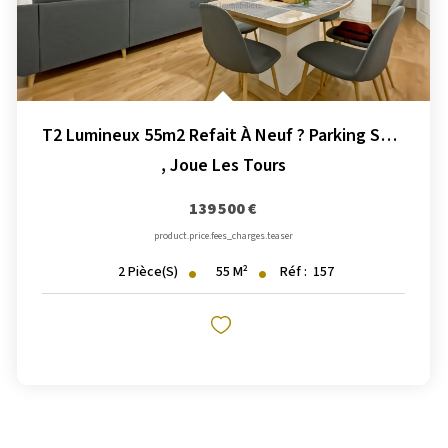
T2 Lumineux 55m2 Refait À Neuf ? Parking Sous-Sol
,
Joue Les Tours
139 500 €
product.price.fees_charges.teaser
55
M²
Réf :
157
2
Pièce(s)