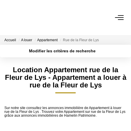
NOTRE AGENCE
Accueil
A louer
Appartement
Rue de la Fleur de Lys
Présentation
Modifier les critères de recherche
Nos Services
Localisation
Type de transaction
Nos Actualités
Surface min
Location Appartement rue de la
Type de bien
Fleur de Lys - Appartement a louer à
Plus de critères
Budget max
ESTIMATION
rue de la Fleur de Lys
Créer une alerte
Evaluation
Sur notre site consultez les annonces immobilière de Appartement à louer
rue de la Fleur de Lys . Trouvez votre Appartement sur rue de la Fleur de Lys
A VENDRE/A LOUER
grâce aux annonces immobilières de Hamelin Patrimoine.
La Transaction