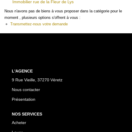
Immobilier rue de la Fleur de Lys
Biens À Vendre
Nous n'avons pas de biens à vous proposer dans la catégorie pour le
Biens À Louer
moment , plusieurs options s'offrent à vous :
Transmettez-nous votre demande
Nous Recherchons
LA GESTION
Notre Metier
Espace Bailleur
L'AGENCE
Espace Locataire
9 Rue Vieille, 37270 Véretz
Nous contacter
LA CONCIERGERIE
Présentation
Conciergerie
NOS SERVICES
Je Réserve
Acheter
Nos Logements