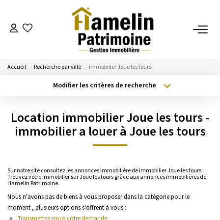
NOTRE AGENCE
Accueil
Recherche par ville
immobilier Joue les tours
Présentation
Modifier les critères de recherche
Nos Services
Type de transaction
Localisation
Acheter
Localisation
Nos Actualités
Location immobilier Joue les tours -
Type de bien
Sélectionnez...
Surface min
immobilier a louer à Joue les tours
ESTIMATION
Budget max
Plus de critères
Evaluation
Sur notre site consultez les annonces immobilière de immobilier Joue les tours.
Créer une alerte
Trouvez votre immobilier sur Joue les tours grâce aux annonces immobilières de
Hamelin Patrimoine.
Nous n'avons pas de biens à vous proposer dans la catégorie pour le
A VENDRE/A LOUER
moment , plusieurs options s'offrent à vous :
Transmettez-nous votre demande