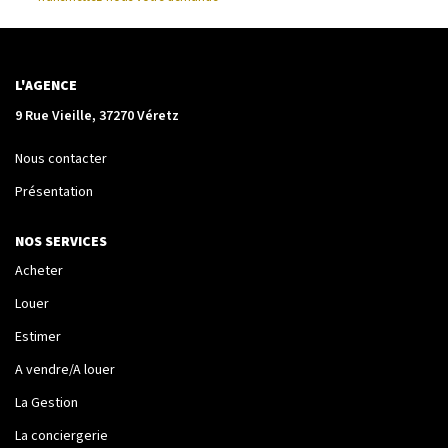
La Transaction
Biens À Vendre
Biens À Louer
L'AGENCE
Nous Recherchons
9 Rue Vieille, 37270 Véretz
Nous contacter
LA GESTION
Présentation
Notre Metier
NOS SERVICES
Espace Bailleur
Acheter
Espace Locataire
Louer
Estimer
LA CONCIERGERIE
A vendre/A louer
La Gestion
Conciergerie
La conciergerie
Je Réserve