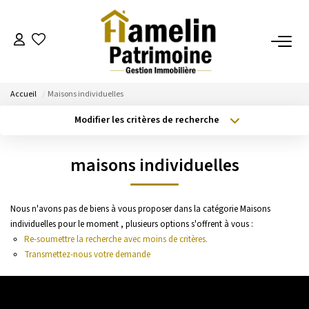
NOTRE AGENCE
Accueil
Maisons individuelles
Présentation
Modifier les critères de recherche
Nos Services
Type de transaction
Localisation
Acheter
Localisation
Nos Actualités
maisons individuelles
Type de bien
Sélectionnez...
Surface min
ESTIMATION
Nous n'avons pas de biens à vous proposer dans la catégorie Maisons
Budget max
Plus de critères
individuelles pour le moment , plusieurs options s'offrent à vous :
Evaluation
Re-soumettre la recherche avec moins de critères.
Créer une alerte
Transmettez-nous votre demande
A VENDRE/A LOUER