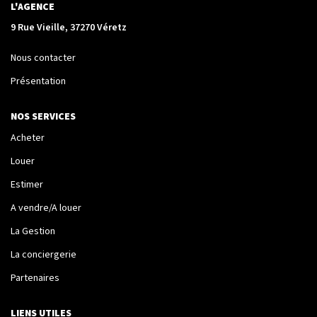
La Transaction
L'AGENCE
Biens À Vendre
9 Rue Vieille, 37270 Véretz
Biens À Louer
Nous contacter
Nous Recherchons
Présentation
NOS SERVICES
LA GESTION
Acheter
Notre Metier
Louer
Espace Bailleur
Estimer
Espace Locataire
A vendre/A louer
La Gestion
La conciergerie
LA CONCIERGERIE
Partenaires
Conciergerie
LIENS UTILES
Je Réserve