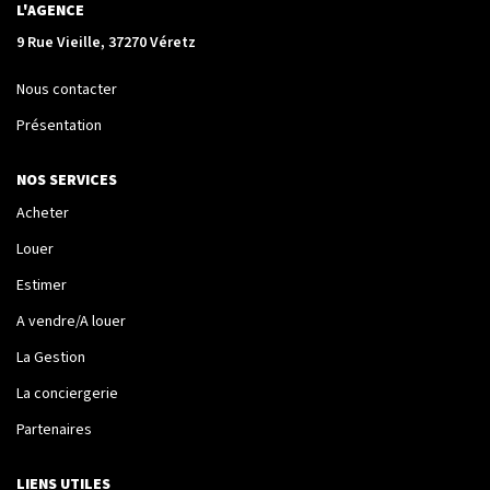
La Transaction
L'AGENCE
Biens À Vendre
9 Rue Vieille, 37270 Véretz
Biens À Louer
Nous contacter
Nous Recherchons
Présentation
NOS SERVICES
LA GESTION
Acheter
Notre Metier
Louer
Espace Bailleur
Estimer
Espace Locataire
A vendre/A louer
La Gestion
La conciergerie
LA CONCIERGERIE
Partenaires
Conciergerie
LIENS UTILES
Je Réserve