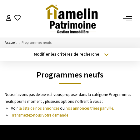
NOTRE AGENCE
Accueil
Programmes neufs
Présentation
Modifier les critères de recherche
Nos Services
Type de transaction
Localisation
Acheter
Localisation
Nos Actualités
Programmes neufs
Type de bien
Sélectionnez...
Surface min
ESTIMATION
Nous n'avons pas de biens à vous proposer dans la catégorie Programmes
Budget max
Plus de critères
neufs pour le moment , plusieurs options s'offrent à vous :
Evaluation
Voir
la liste de nos annonces
ou
nos annonces triées par ville.
Créer une alerte
Transmettez-nous votre demande
A VENDRE/A LOUER