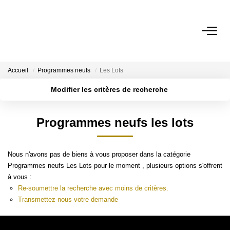
NOTRE AGENCE
Accueil
Programmes neufs
Les Lots
Présentation
Modifier les critères de recherche
Nos Services
Localisation
Type de transaction
Nos Actualités
Surface min
Programmes neufs les lots
Type de bien
Plus de critères
Budget max
ESTIMATION
Nous n'avons pas de biens à vous proposer dans la catégorie
Créer une alerte
Evaluation
Programmes neufs Les Lots pour le moment , plusieurs options s'offrent
à vous :
Re-soumettre la recherche avec moins de critères.
Transmettez-nous votre demande
A VENDRE/A LOUER
La Transaction