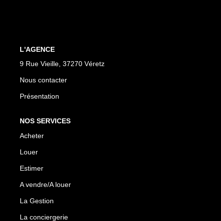
Biens À Vendre
Biens À Louer
Nous Recherchons
L'AGENCE
9 Rue Vieille, 37270 Véretz
LA GESTION
Nous contacter
Présentation
Notre Metier
Espace Bailleur
NOS SERVICES
Espace Locataire
Acheter
Louer
LA CONCIERGERIE
Estimer
A vendre/A louer
Conciergerie
La Gestion
Je Réserve
La conciergerie
Nos Logements