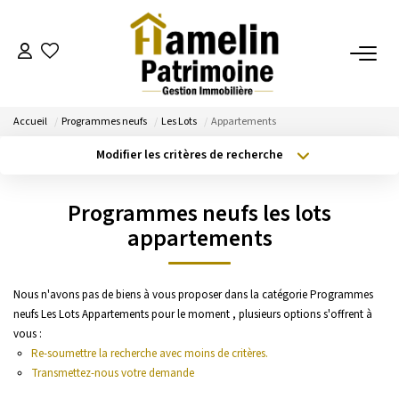
NOTRE AGENCE
Accueil
Programmes neufs
Les Lots
Appartements
Présentation
Modifier les critères de recherche
Nos Services
Type de transaction
Localisation
Acheter
Localisation
Nos Actualités
Programmes neufs les lots
Type de bien
Sélectionnez...
Surface min
appartements
ESTIMATION
Budget max
Plus de critères
Nous n'avons pas de biens à vous proposer dans la catégorie Programmes
Evaluation
neufs Les Lots Appartements pour le moment , plusieurs options s'offrent à
Créer une alerte
vous :
Re-soumettre la recherche avec moins de critères.
A VENDRE/A LOUER
Transmettez-nous votre demande