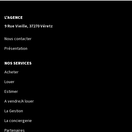
La Transaction
Biens À Vendre
L'AGENCE
Biens À Louer
9 Rue Vieille, 37270 Véretz
Nous Recherchons
Nous contacter
Présentation
LA GESTION
NOS SERVICES
Notre Metier
Acheter
Espace Bailleur
Louer
Espace Locataire
Estimer
A vendre/A louer
LA CONCIERGERIE
La Gestion
La conciergerie
Conciergerie
Partenaires
Je Réserve