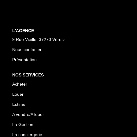
Biens À Vendre
Biens À Louer
Nous Recherchons
L'AGENCE
9 Rue Vieille, 37270 Véretz
LA GESTION
Nous contacter
Présentation
Notre Metier
Espace Bailleur
NOS SERVICES
Espace Locataire
Acheter
Louer
LA CONCIERGERIE
Estimer
A vendre/A louer
Conciergerie
La Gestion
Je Réserve
La conciergerie
Nos Logements