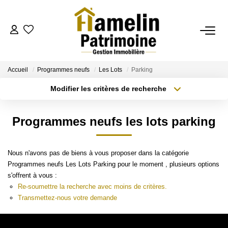
NOTRE AGENCE
Accueil
Programmes neufs
Les Lots
Parking
Présentation
Modifier les critères de recherche
Nos Services
Localisation
Type de transaction
Nos Actualités
Surface min
Programmes neufs les lots parking
Type de bien
Plus de critères
Budget max
ESTIMATION
Nous n'avons pas de biens à vous proposer dans la catégorie
Créer une alerte
Evaluation
Programmes neufs Les Lots Parking pour le moment , plusieurs options
s'offrent à vous :
Re-soumettre la recherche avec moins de critères.
Transmettez-nous votre demande
A VENDRE/A LOUER
La Transaction