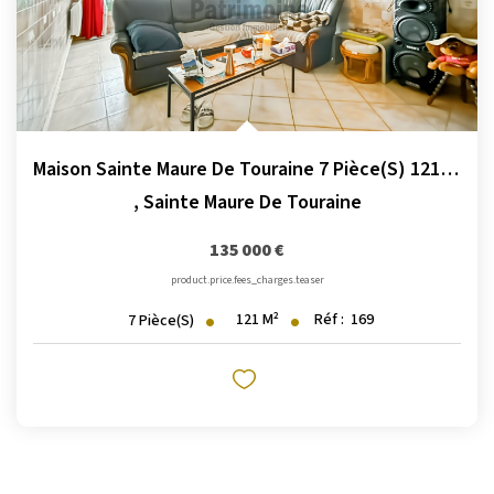
Maison Sainte Maure De Touraine 7 Pièce(s) 121 M2
,
Sainte Maure De Touraine
135 000 €
product.price.fees_charges.teaser
121
M²
Réf :
169
7
Pièce(s)