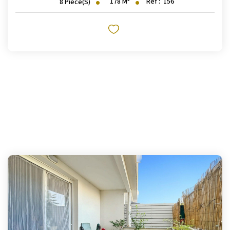
178
M²
Réf :
156
8
Pièce(s)