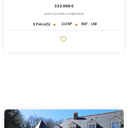
332 000 €
product.price.fees_charges.teaser
210
M²
Réf :
168
8
Pièce(s)