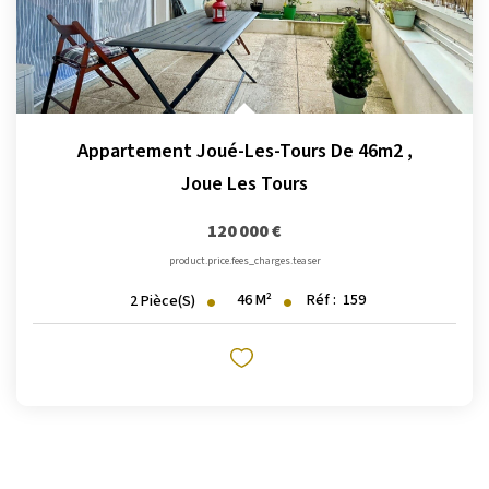
Appartement Joué-Les-Tours De 46m2
,
Joue Les Tours
120 000 €
product.price.fees_charges.teaser
46
M²
Réf :
159
2
Pièce(s)