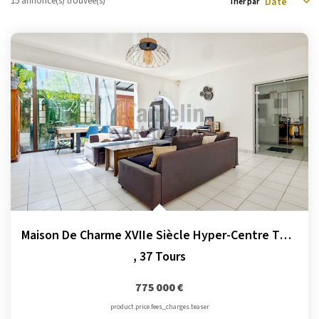
15 annonce(s) trouvée(s)
Trier par
La Transaction
Biens À Vendre
Biens À Louer
Nous Recherchons
LA GESTION
Notre Metier
Espace Bailleur
Espace Locataire
Maison De Charme XVIIe Siècle Hyper-Centre Tours
,
37 Tours
LA CONCIERGERIE
775 000 €
Conciergerie
product.price.fees_charges.teaser
Je Réserve