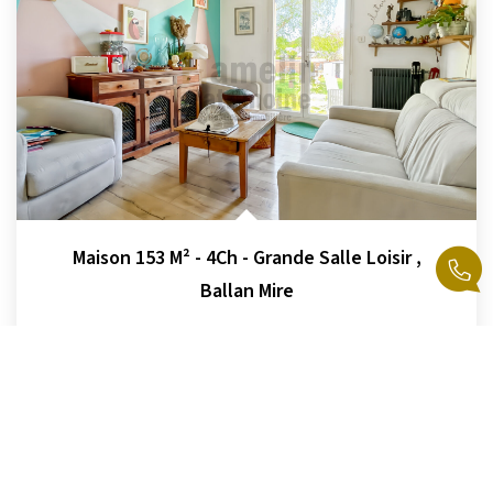
Maison 153 M² - 4Ch - Grande Salle Loisir
,
Ballan Mire
349 500 €
product.price.fees_charges.teaser
153
M²
Réf :
154
6
Pièce(s)