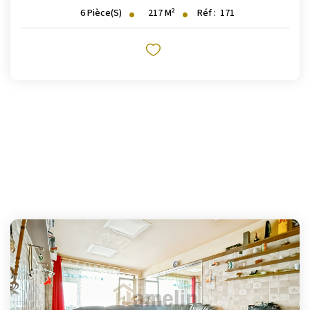
217
M²
Réf :
171
6
Pièce(s)
Nos Logements
NOTRE RÉSEAU
Les Partenaires
Engagement Associatif
CONTACT
Contact
Mentions Légales
ESPACE CLIENT