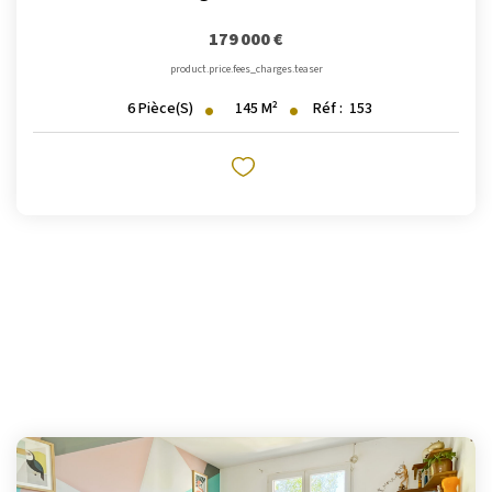
179 000 €
product.price.fees_charges.teaser
145
M²
Réf :
153
6
Pièce(s)