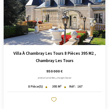
Villa À Chambray Les Tours 8 Pièces 395 M2
,
Chambray Les Tours
950 000 €
product.price.fees_charges.teaser
395
M²
Réf :
167
8
Pièce(s)