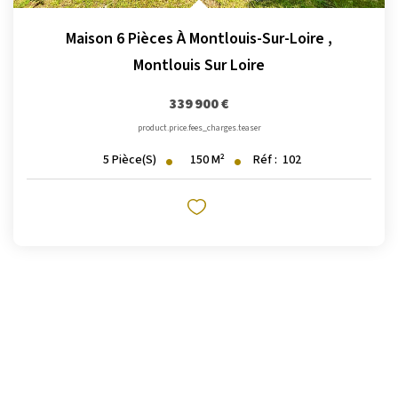
Maison 6 Pièces À Montlouis-Sur-Loire
,
Montlouis Sur Loire
339 900 €
product.price.fees_charges.teaser
150
M²
Réf :
102
5
Pièce(s)