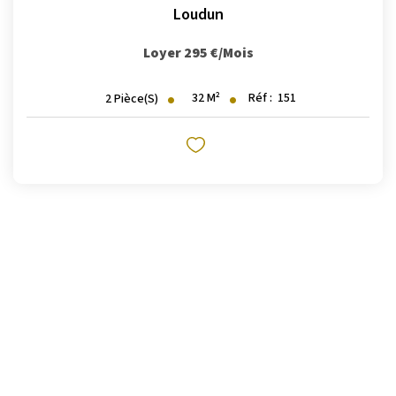
Loudun
Loyer 295 €/mois
32
M²
Réf :
151
2
Pièce(s)