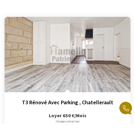
T3 Rénové Avec Parking
,
Chatellerault
Loyer 650 €/mois
charges comprises
57
M²
Réf :
G0013-1
3
Pièce(s)