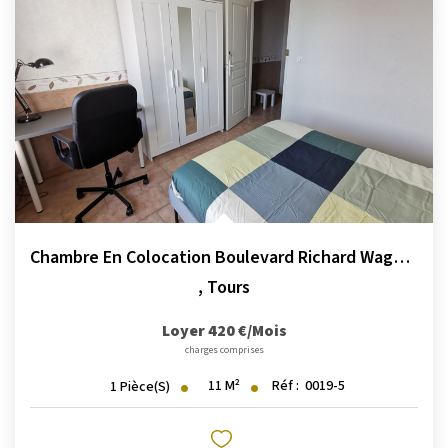
Chambre En Colocation Boulevard Richard Wagner
,
Tours
Loyer 420 €/mois
charges comprises
11
M²
Réf :
0019-5
1
Pièce(s)