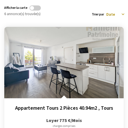
La Transaction
Afficher la carte
Biens À Vendre
6 annonce(s) trouvée(s)
Trier par
Biens À Louer
Nous Recherchons
LA GESTION
Notre Metier
Espace Bailleur
Espace Locataire
LA CONCIERGERIE
Appartement Tours 2 Pièces 40.94m2
,
Tours
Conciergerie
Loyer 775 €/mois
Je Réserve
charges comprises