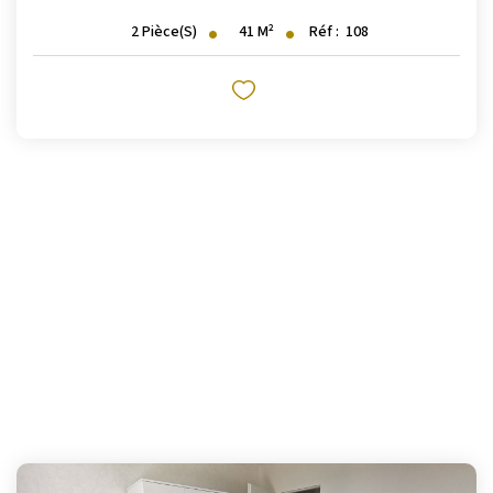
Nos Logements
41
M²
Réf :
108
2
Pièce(s)
NOTRE RÉSEAU
Les Partenaires
Engagement Associatif
CONTACT
Contact
Mentions Légales
ESPACE CLIENT