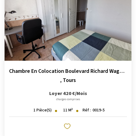
La Transaction
Biens À Vendre
Biens À Louer
Nous Recherchons
LA GESTION
Notre Metier
Chambre En Colocation Boulevard Richard Wagner
Espace Bailleur
,
Tours
Espace Locataire
Loyer 420 €/mois
charges comprises
LA CONCIERGERIE
11
M²
Réf :
0019-5
1
Pièce(s)
Conciergerie
Je Réserve