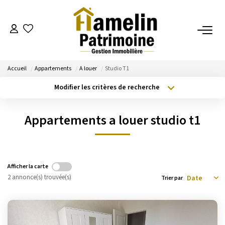
NOTRE AGENCE
Accueil
Appartements
A louer
Studio T1
Présentation
Modifier les critères de recherche
Nos Services
Type de transaction
Localisation
Acheter
Localisation
Nos Actualités
Appartements a louer studio t1
Type de bien
Sélectionnez...
Surface min
ESTIMATION
Budget max
Plus de critères
Afficher la carte
Evaluation
2 annonce(s) trouvée(s)
Trier par
Créer une alerte
A VENDRE/A LOUER