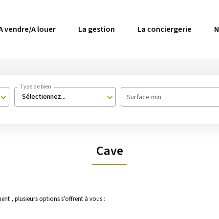
A vendre/A louer
La gestion
La conciergerie
N
Type de bien
Sélectionnez...
Surface min
Cave
t , plusieurs options s'offrent à vous :