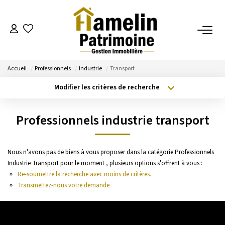
NOTRE AGENCE
Accueil
Professionnels
Industrie
Transport
Présentation
Modifier les critères de recherche
Nos Services
Type de transaction
Localisation
Acheter
Localisation
Nos Actualités
Professionnels industrie transport
Type de bien
Sélectionnez...
Surface min
ESTIMATION
Nous n'avons pas de biens à vous proposer dans la catégorie Professionnels
Budget max
Plus de critères
Industrie Transport pour le moment , plusieurs options s'offrent à vous :
Evaluation
Re-soumettre la recherche avec moins de critères.
Créer une alerte
Transmettez-nous votre demande
A VENDRE/A LOUER