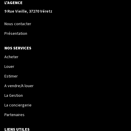
La Transaction
L'AGENCE
Biens À Vendre
9 Rue Vieille, 37270 Véretz
Biens À Louer
Nous contacter
Nous Recherchons
Présentation
NOS SERVICES
LA GESTION
Acheter
Notre Metier
Louer
Espace Bailleur
Estimer
Espace Locataire
A vendre/A louer
La Gestion
La conciergerie
LA CONCIERGERIE
Partenaires
Conciergerie
LIENS UTILES
Je Réserve