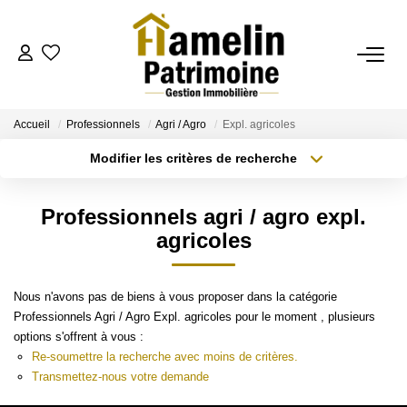
NOTRE AGENCE
Accueil
Professionnels
Agri / Agro
Expl. agricoles
Présentation
Modifier les critères de recherche
Nos Services
Localisation
Type de transaction
Nos Actualités
Surface min
Professionnels agri / agro expl.
Type de bien
agricoles
Plus de critères
Budget max
ESTIMATION
Créer une alerte
Evaluation
Nous n'avons pas de biens à vous proposer dans la catégorie
Professionnels Agri / Agro Expl. agricoles pour le moment , plusieurs
options s'offrent à vous :
A VENDRE/A LOUER
Re-soumettre la recherche avec moins de critères.
Transmettez-nous votre demande
La Transaction