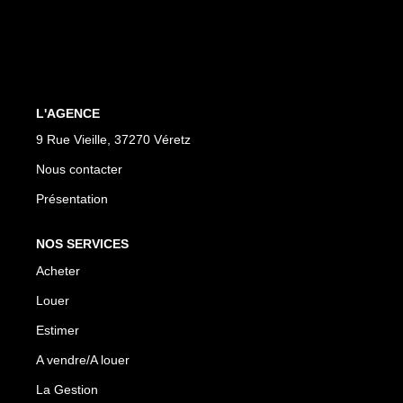
Biens À Vendre
Biens À Louer
Nous Recherchons
L'AGENCE
LA GESTION
9 Rue Vieille, 37270 Véretz
Nous contacter
Notre Metier
Présentation
Espace Bailleur
Espace Locataire
NOS SERVICES
Acheter
LA CONCIERGERIE
Louer
Estimer
Conciergerie
A vendre/A louer
Je Réserve
La Gestion
Nos Logements