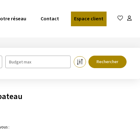
otre réseau
Contact
Espace client
Budget max
/bateau
vous :