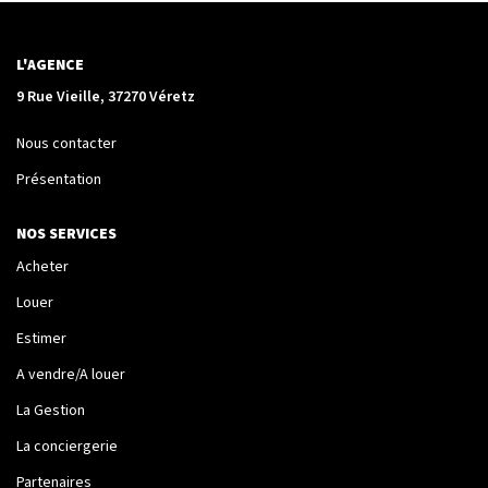
La Transaction
Biens À Vendre
L'AGENCE
Biens À Louer
9 Rue Vieille, 37270 Véretz
Nous Recherchons
Nous contacter
Présentation
LA GESTION
NOS SERVICES
Notre Metier
Acheter
Espace Bailleur
Louer
Espace Locataire
Estimer
A vendre/A louer
LA CONCIERGERIE
La Gestion
La conciergerie
Conciergerie
Partenaires
Je Réserve