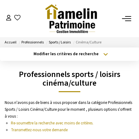
NOTRE AGENCE
Accueil
Professionnels
Sports / Loisirs
Cinéma/Culture
Présentation
Modifier les critères de recherche
Nos Services
Type de transaction
Localisation
Acheter
Localisation
Nos Actualités
Professionnels sports / loisirs
Type de bien
Sélectionnez...
Surface min
cinéma/culture
ESTIMATION
Budget max
Plus de critères
Nous n'avons pas de biens à vous proposer dans la catégorie Professionnels
Evaluation
Sports / Loisirs Cinéma/Culture pour le moment , plusieurs options s'offrent
Créer une alerte
à vous :
Re-soumettre la recherche avec moins de critères.
A VENDRE/A LOUER
Transmettez-nous votre demande