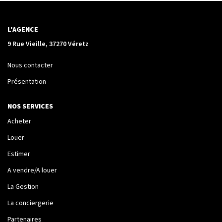
La Transaction
Biens À Vendre
L'AGENCE
Biens À Louer
9 Rue Vieille, 37270 Véretz
Nous Recherchons
Nous contacter
Présentation
LA GESTION
NOS SERVICES
Notre Metier
Acheter
Espace Bailleur
Louer
Espace Locataire
Estimer
A vendre/A louer
LA CONCIERGERIE
La Gestion
La conciergerie
Conciergerie
Partenaires
Je Réserve