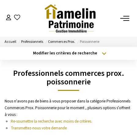
NOTRE AGENCE
Accueil
Professionnels
Commerces Prox.
Poissonnerie
Présentation
Modifier les critères de recherche
Nos Services
Type de transaction
Localisation
Acheter
Localisation
Nos Actualités
Professionnels commerces prox.
Type de bien
Sélectionnez...
Surface min
poissonnerie
ESTIMATION
Budget max
Plus de critères
Nous n'avons pas de biens à vous proposer dans la catégorie Professionnels
Evaluation
Commerces Prox. Poissonnerie pour le moment , plusieurs options s'offrent
Créer une alerte
à vous :
Re-soumettre la recherche avec moins de critères.
A VENDRE/A LOUER
Transmettez-nous votre demande