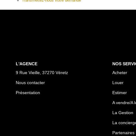
Transmettez-nous votre demande
L'AGENCE
NOS SERVI
9 Rue Vieille, 37270 Véretz
Acheter
Nous contacter
Louer
Présentation
Estimer
A vendre/A l
La Gestion
La concierge
Partenaires