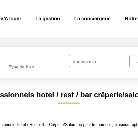
e/A louer
La gestion
La conciergerie
Notre
Surface min
Type de bien
ssionnels hotel / rest / bar crêperie/sal
ionnels Hotel / Rest / Bar Crêperie/Salon thé pour le moment , plusieurs opti