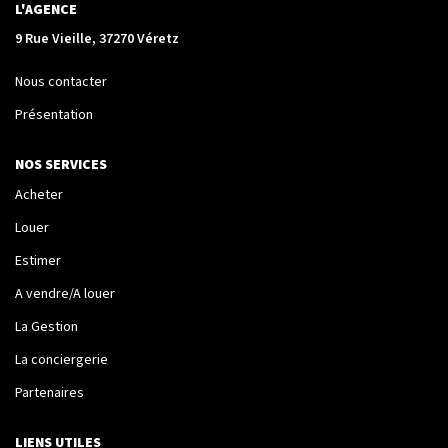
La Transaction
L'AGENCE
Biens À Vendre
9 Rue Vieille, 37270 Véretz
Biens À Louer
Nous contacter
Nous Recherchons
Présentation
NOS SERVICES
LA GESTION
Acheter
Notre Metier
Louer
Espace Bailleur
Estimer
Espace Locataire
A vendre/A louer
La Gestion
La conciergerie
LA CONCIERGERIE
Partenaires
Conciergerie
LIENS UTILES
Je Réserve