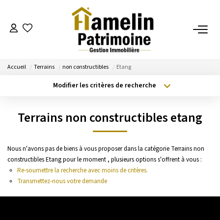
NOTRE AGENCE
Accueil
Terrains
non constructibles
Etang
Présentation
Modifier les critères de recherche
Nos Services
Type de transaction
Localisation
Acheter
Localisation
Nos Actualités
Terrains non constructibles etang
Type de bien
Sélectionnez...
Surface min
ESTIMATION
Nous n'avons pas de biens à vous proposer dans la catégorie Terrains non
Budget max
Plus de critères
constructibles Etang pour le moment , plusieurs options s'offrent à vous :
Evaluation
Re-soumettre la recherche avec moins de critères.
Créer une alerte
Transmettez-nous votre demande
A VENDRE/A LOUER