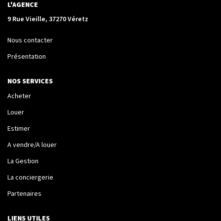
La Transaction
L'AGENCE
Biens À Vendre
9 Rue Vieille, 37270 Véretz
Biens À Louer
Nous contacter
Nous Recherchons
Présentation
NOS SERVICES
LA GESTION
Acheter
Notre Metier
Louer
Espace Bailleur
Estimer
Espace Locataire
A vendre/A louer
La Gestion
La conciergerie
LA CONCIERGERIE
Partenaires
Conciergerie
LIENS UTILES
Je Réserve