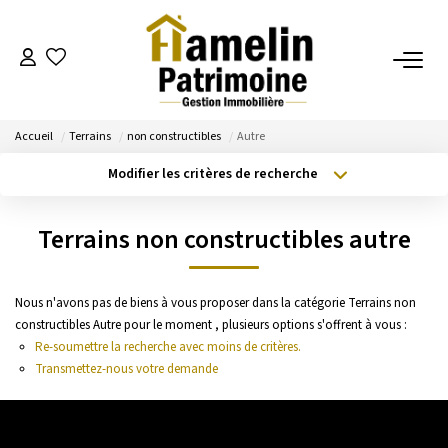
NOTRE AGENCE
Accueil
Terrains
non constructibles
Autre
Présentation
Modifier les critères de recherche
Nos Services
Type de transaction
Localisation
Acheter
Localisation
Nos Actualités
Terrains non constructibles autre
Type de bien
Sélectionnez...
Surface min
ESTIMATION
Nous n'avons pas de biens à vous proposer dans la catégorie Terrains non
Budget max
Plus de critères
constructibles Autre pour le moment , plusieurs options s'offrent à vous :
Evaluation
Re-soumettre la recherche avec moins de critères.
Créer une alerte
Transmettez-nous votre demande
A VENDRE/A LOUER