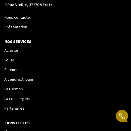
La Transaction
9 Rue Vieille, 37270 Véretz
Biens À Vendre
Nous contacter
Biens À Louer
Présentation
Nous Recherchons
NOS SERVICES
Acheter
LA GESTION
Louer
Notre Metier
Estimer
Espace Bailleur
A vendre/A louer
Espace Locataire
La Gestion
La conciergerie
LA CONCIERGERIE
Partenaires
Conciergerie
LIENS UTILES
Je Réserve