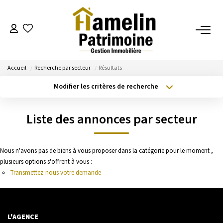
NOTRE AGENCE
Accueil
Recherche par secteur
Résultats
Présentation
Modifier les critères de recherche
Nos Services
Type de transaction
Localisation
Acheter
Localisation
Nos Actualités
Liste des annonces par secteur
Type de bien
Sélectionnez...
Surface min
ESTIMATION
Nous n'avons pas de biens à vous proposer dans la catégorie pour le moment ,
Budget max
Plus de critères
plusieurs options s'offrent à vous :
Evaluation
Transmettez-nous votre demande
Créer une alerte
A VENDRE/A LOUER
L'AGENCE