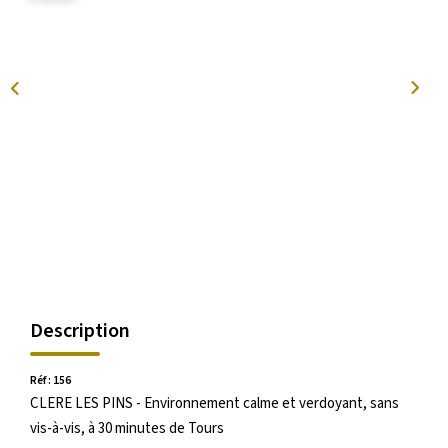
La Transaction
Biens À Vendre
Biens À Louer
Nous Recherchons
LA GESTION
Notre Metier
Espace Bailleur
Espace Locataire
Description
LA CONCIERGERIE
Réf : 156
CLERE LES PINS - Environnement calme et verdoyant, sans
Conciergerie
vis-à-vis, à 30 minutes de Tours
Je Réserve