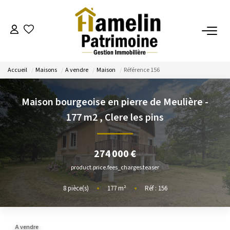
NOTRE AGENCE
Accueil
Maisons
A vendre
Maison
Référence 156
Présentation
Nos Services
Maison bourgeoise en pierre de Meulière -
Nos Actualités
177 m2
,
Clere les pins
ESTIMATION
274 000 €
product.price.fees_charges.teaser
Evaluation
8
pièce(s)
•
177
m²
•
Réf : 156
A VENDRE/A LOUER
A vendre