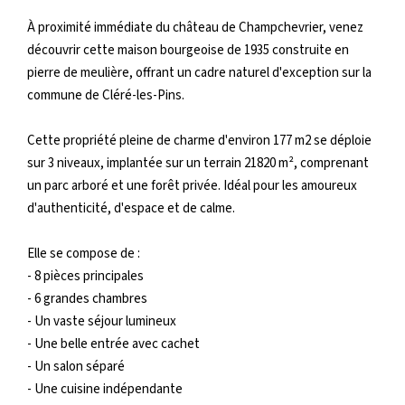
Nos Logements
À proximité immédiate du château de Champchevrier, venez
découvrir cette maison bourgeoise de 1935 construite en
pierre de meulière, offrant un cadre naturel d'exception sur la
NOTRE RÉSEAU
commune de Cléré-les-Pins.
Les Partenaires
Cette propriété pleine de charme d'environ 177 m2 se déploie
sur 3 niveaux, implantée sur un terrain 21820 m², comprenant
Engagement Associatif
un parc arboré et une forêt privée. Idéal pour les amoureux
d'authenticité, d'espace et de calme.
CONTACT
Elle se compose de :
Contact
- 8 pièces principales
- 6 grandes chambres
Mentions Légales
- Un vaste séjour lumineux
- Une belle entrée avec cachet
ESPACE CLIENT
- Un salon séparé
- Une cuisine indépendante