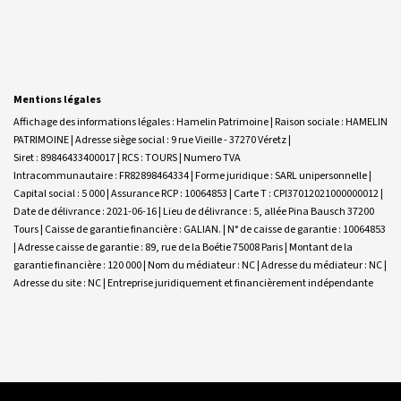
Mentions légales
Affichage des informations légales : Hamelin Patrimoine | Raison sociale : HAMELIN
PATRIMOINE | Adresse siège social : 9 rue Vieille - 37270 Véretz |
Siret : 89846433400017 | RCS : TOURS | Numero TVA
Intracommunautaire : FR82898464334 | Forme juridique : SARL unipersonnelle |
Capital social : 5 000 | Assurance RCP : 10064853 |
Carte T : CPI37012021000000012 |
Date de délivrance : 2021-06-16 | Lieu de délivrance : 5, allée Pina Bausch 37200
Tours | Caisse de garantie financière : GALIAN. | N° de caisse de garantie : 10064853
| Adresse caisse de garantie : 89, rue de la Boétie 75008 Paris | Montant de la
garantie financière : 120 000 | Nom du médiateur : NC | Adresse du médiateur : NC |
Adresse du site : NC |
Entreprise juridiquement et financièrement indépendante