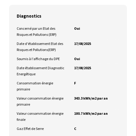
Diagnostics
Concerné par un Etat des
Oui
Risques et Pollutions (ERP)
Date d'établissement Etat des
17/08/2025
Risques et Pollutions(ERP)
Soumis à l'affichage du DPE
Oui
Date établissement Diagnostic
17/08/2025
Energétique
Consommation énergie
F
primaire
Valeur consommation énergie
343.3 kWh/m2 par an
primaire
Valeur consommation énergie
180.7 kWh/m2 par an
finale
Gaz Effet de Serre
C