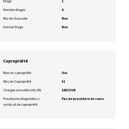
Etage
1
Nombre étages
4
Rez de chaussée
Non
Dernier Etage
Non
Copropriété
Bien en copropriété
Oui
Nb Lots Copropriété
51
Charges annuelles (ALUR)
1932 EUR
Procédures diligentées c/
Pas de procédure en cours
syndicat de copropriété