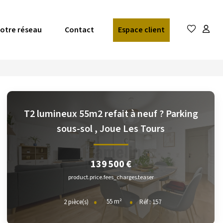
otre réseau
Contact
Espace client
T2 lumineux 55m2 refait à neuf ? Parking
sous-sol
,
Joue Les Tours
139 500 €
product.price.fees_charges.teaser
55
m²
2
pièce(s)
Réf :
157