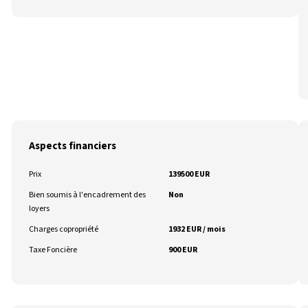
Aspects financiers
Prix
139500 EUR
Bien soumis à l'encadrement des
Non
loyers
Charges copropriété
1932 EUR / mois
Taxe Foncière
900 EUR