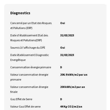
Diagnostics
Concerné par un Etat des Risques
Oui
et Pollutions (ERP)
Date d'établissement Etat des
31/03/2023
Risques et Pollutions(ERP)
Soumis à l'affichage du DPE
Oui
Date établissement Diagnostic
31/03/2023
Energétique
Consommation énergie primaire
D
Valeur consommation énergie
206.9 kWh/m2 par an
primaire
Valeur consommation énergie
200 kWh/m2 par an
finale
Gaz Effet de Serre
D
Valeur Gaz Effet de serre
44 Kg CO2/m2/an