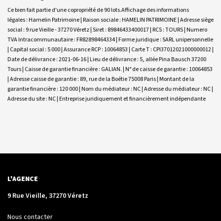
Ce bien fait partie d'une copropriété de 90 lots.Affichage des informations
légales : Hamelin Patrimoine | Raison sociale : HAMELIN PATRIMOINE | Adresse siège
social : 9 rue Vieille - 37270 Véretz | Siret : 89846433400017 | RCS : TOURS | Numero
TVA Intracommunautaire : FR82898464334 | Forme juridique : SARL unipersonnelle
| Capital social : 5 000 | Assurance RCP : 10064853 |
Carte T : CPI37012021000000012 |
Date de délivrance : 2021-06-16 | Lieu de délivrance : 5, allée Pina Bausch 37200
Tours | Caisse de garantie financière : GALIAN. | N° de caisse de garantie : 10064853
| Adresse caisse de garantie : 89, rue de la Boétie 75008 Paris | Montant de la
garantie financière : 120 000 | Nom du médiateur : NC | Adresse du médiateur : NC |
Adresse du site : NC |
Entreprise juridiquement et financièrement indépendante
L'AGENCE
9 Rue Vieille, 37270 Véretz
Nous contacter