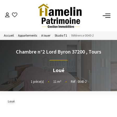
NOTRE AGENCE
Accueil
Appartements
A louer
Studio T1
Référence 0040-2
Présentation
Nos Services
Chambre n°2 Lord Byron 37200
,
Tours
Nos Actualités
Loué
ESTIMATION
1
pièce(s)
•
11
m²
•
Réf : 0040-2
Evaluation
Loué
A VENDRE/A LOUER