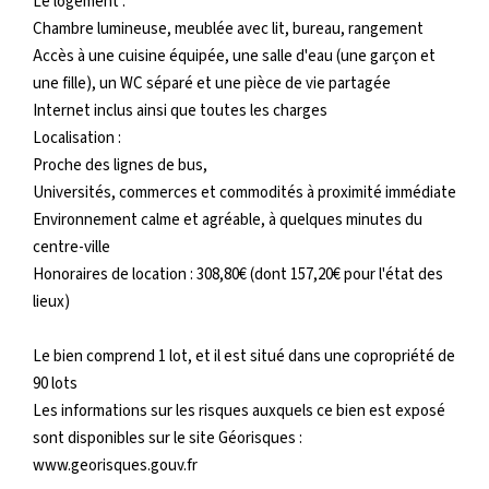
Le logement :
Chambre lumineuse, meublée avec lit, bureau, rangement
Nos Logements
Accès à une cuisine équipée, une salle d'eau (une garçon et
une fille), un WC séparé et une pièce de vie partagée
NOTRE RÉSEAU
Internet inclus ainsi que toutes les charges
Localisation :
Les Partenaires
Proche des lignes de bus,
Universités, commerces et commodités à proximité immédiate
Engagement Associatif
Environnement calme et agréable, à quelques minutes du
centre-ville
Honoraires de location : 308,80€ (dont 157,20€ pour l'état des
CONTACT
lieux)
Contact
Le bien comprend 1 lot, et il est situé dans une copropriété de
Mentions Légales
90 lots
Les informations sur les risques auxquels ce bien est exposé
sont disponibles sur le site Géorisques :
ESPACE CLIENT
www.georisques.gouv.fr