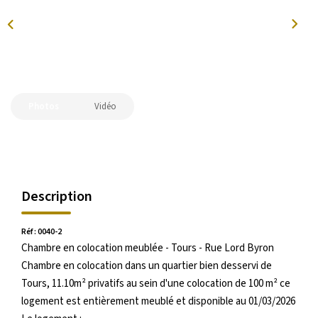
La Transaction
Biens À Vendre
Biens À Louer
Nous Recherchons
Photos
Vidéo
LA GESTION
Notre Metier
Espace Bailleur
Description
Espace Locataire
Réf : 0040-2
Chambre en colocation meublée - Tours - Rue Lord Byron
LA CONCIERGERIE
Chambre en colocation dans un quartier bien desservi de
Tours, 11.10m² privatifs au sein d'une colocation de 100 m² ce
Conciergerie
logement est entièrement meublé et disponible au 01/03/2026
Je Réserve