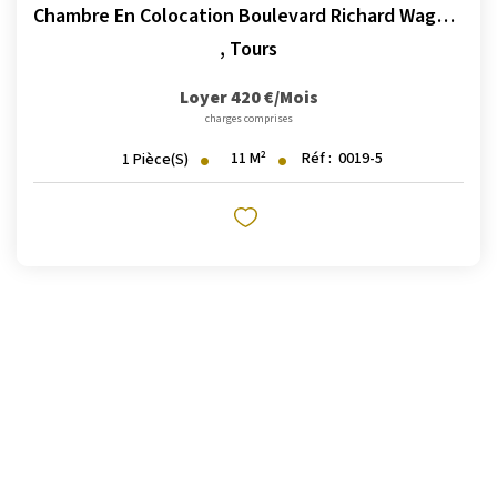
Chambre En Colocation Boulevard Richard Wagner
,
Tours
Loyer 420 €/mois
charges comprises
11
M²
Réf :
0019-5
1
Pièce(s)