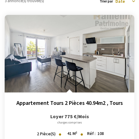
3 annonce(s) trouvée(s)
La Transaction
Trier par
Biens À Vendre
Biens À Louer
Nous Recherchons
LA GESTION
Notre Metier
Espace Bailleur
Espace Locataire
Appartement Tours 2 Pièces 40.94m2
,
Tours
LA CONCIERGERIE
Loyer 775 €/mois
charges comprises
Conciergerie
41
M²
Réf :
108
2
Pièce(s)
Je Réserve