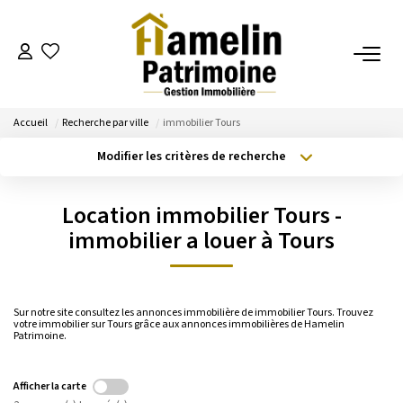
NOTRE AGENCE
Accueil
Recherche par ville
immobilier Tours
Présentation
Modifier les critères de recherche
Nos Services
Type de transaction
Localisation
Acheter
Localisation
Nos Actualités
Location immobilier Tours -
Type de bien
Sélectionnez...
Surface min
immobilier a louer à Tours
ESTIMATION
Budget max
Plus de critères
Evaluation
Sur notre site consultez les annonces immobilière de immobilier Tours. Trouvez
Créer une alerte
votre immobilier sur Tours grâce aux annonces immobilières de Hamelin
Patrimoine.
A VENDRE/A LOUER
Afficher la carte